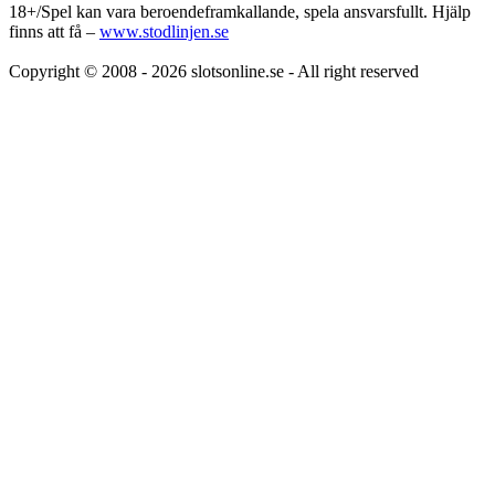
18+/Spel kan vara beroendeframkallande, spela ansvarsfullt. Hjälp
finns att få –
www.stodlinjen.se
Copyright © 2008 - 2026 slotsonline.se - All right reserved