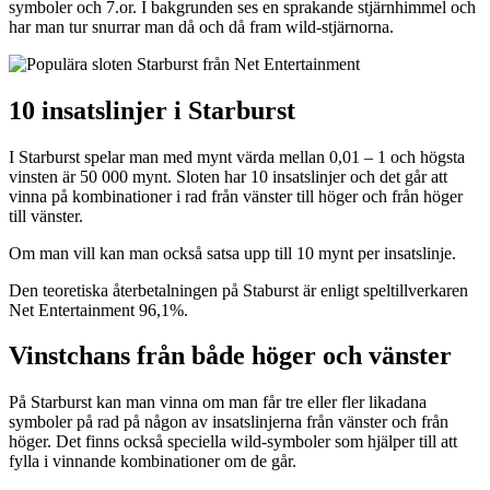
symboler och 7.or. I bakgrunden ses en sprakande stjärnhimmel och
har man tur snurrar man då och då fram wild-stjärnorna.
10 insatslinjer i Starburst
I Starburst spelar man med mynt värda mellan 0,01 – 1 och högsta
vinsten är 50 000 mynt. Sloten har 10 insatslinjer och det går att
vinna på kombinationer i rad från vänster till höger och från höger
till vänster.
Om man vill kan man också satsa upp till 10 mynt per insatslinje.
Den teoretiska återbetalningen på Staburst är enligt speltillverkaren
Net Entertainment 96,1%.
Vinstchans från både höger och vänster
På Starburst kan man vinna om man får tre eller fler likadana
symboler på rad på någon av insatslinjerna från vänster och från
höger. Det finns också speciella wild-symboler som hjälper till att
fylla i vinnande kombinationer om de går.