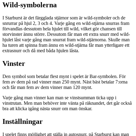
Wild-symbolerna
I Starburst är det färgglada stjärnor som är wild-symboler och de
snrurrar på hjul 2, 3 och 4. Varje gång en wild-stjärna snurras fram
förvandlas dessutom hela hjulet till wild, vilket gör chansen till
storvinster ännu större. Dessutom får man ett extra snurr med wild-
hjulet låst varje gång man snurrat fram wild-stjärnorna. Skulle man
ha turen att spinna fram ännu en wild-stjärna får man ytterligare ett
extrasnurr och då med båda hjulen låsta.
Vinster
Den symbol som betalar flest mynt i spelet är Bar-symbolen. För
fem av dem på rad vinner man 250 mynt. Näst bäst betalar 7:orna
och får man fem av dem vinner man 120 mynt.
Varje gång man vinner kan man se vinstsumman ticka upp i
vinstrutan. Men man behöver inte vänta på räknandet, det går också
bra att klicka igång nästa snurr om man önskar.
Inställningar
I spelet finns möjlighet att ställa in autosnurr, på Starburst kan man